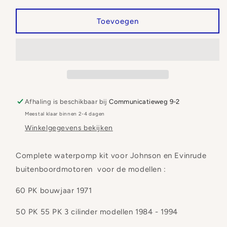
voor
voor
Waterpomp
Waterpomp
Toevoegen
set
set
Johnson
Johnson
Evinrude
Evinrude
439077
439077
Afhaling is beschikbaar bij
Communicatieweg 9-2
Meestal klaar binnen 2-4 dagen
Winkelgegevens bekijken
Complete waterpomp kit voor Johnson en Evinrude
buitenboordmotoren voor de modellen :
60 PK bouwjaar 1971
50 PK 55 PK 3 cilinder modellen 1984 - 1994