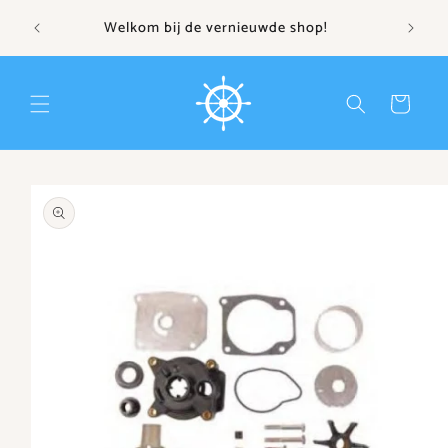
Meteen
naar de
Welkom bij de vernieuwde shop!
content
Winkelwagen
irect naar
roductinformatie