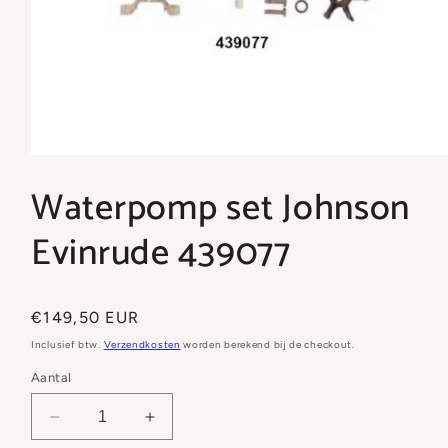
Media
1
Waterpomp set Johnson
openen
in
modaal
Evinrude 439077
Normale
€149,50 EUR
prijs
Inclusief btw.
Verzendkosten
worden berekend bij de checkout.
Aantal
Aantal
Aantal
verlagen
verhogen