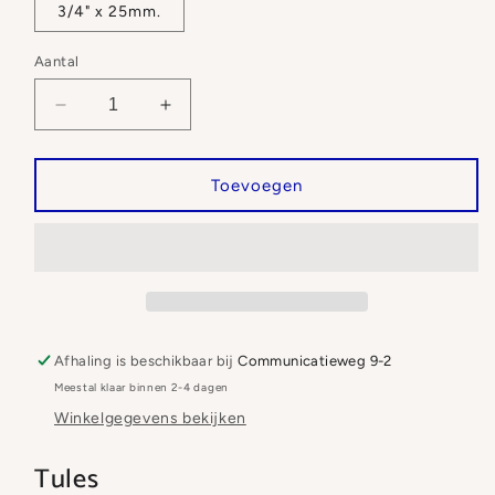
3/4" x 25mm.
Aantal
Aantal
Aantal
verlagen
verhogen
voor
voor
Slangtule
Slangtule
Toevoegen
uitwendige
uitwendige
draad
draad
3/4&quot;
3/4&quot;
Afhaling is beschikbaar bij
Communicatieweg 9-2
Meestal klaar binnen 2-4 dagen
Winkelgegevens bekijken
Tules