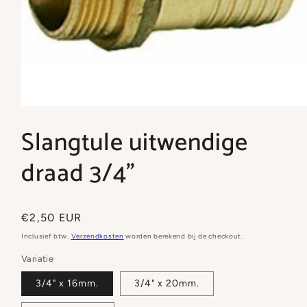
Media
1
Slangtule uitwendige
openen
in
modaal
draad 3/4"
Normale
€2,50 EUR
prijs
Inclusief btw.
Verzendkosten
worden berekend bij de checkout.
Variatie
3/4" x 16mm.
3/4" x 20mm.