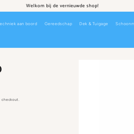
 zorgen: we zien er frisser uit maar onze lage prijzen zijn 
echniek aan boord
Gereedschap
Dek & Tuigage
Schoonm
p
 checkout.