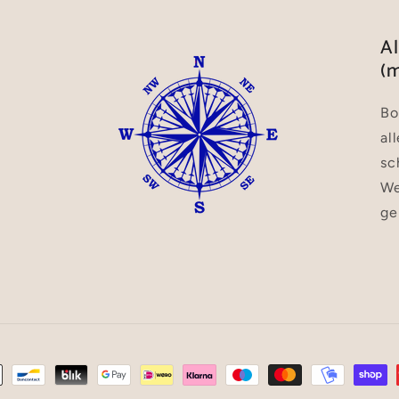
A
(m
Bo
al
sc
We
ge
hoden