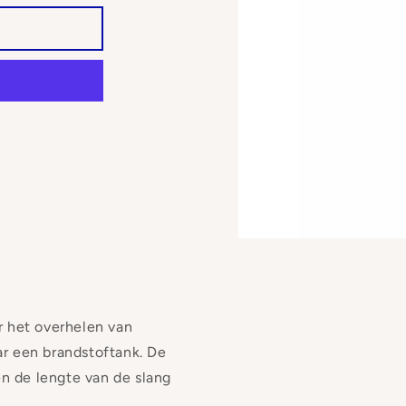
Media
1
openen
in
modaal
 het overhelen van
ar een brandstoftank. De
n de lengte van de slang